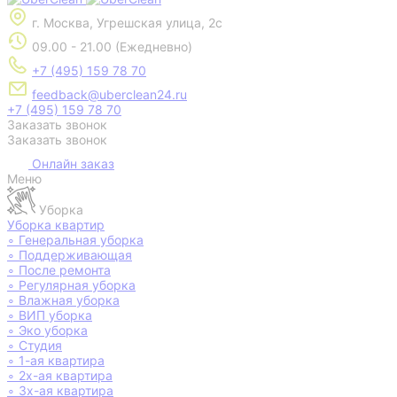
г. Москва, Угрешская улица, 2с
09.00 - 21.00 (Ежедневно)
+7 (495) 159 78 70
feedback@uberclean24.ru
+7 (495) 159 78 70
Заказать звонок
Заказать звонок
Онлайн заказ
Меню
Уборка
Уборка квартир
∘
Генеральная уборка
∘
Поддерживающая
∘
После ремонта
∘
Регулярная уборка
∘
Влажная уборка
∘
ВИП уборка
∘
Эко уборка
∘
Студия
∘
1-ая квартира
∘
2х-ая квартира
∘
3х-ая квартира