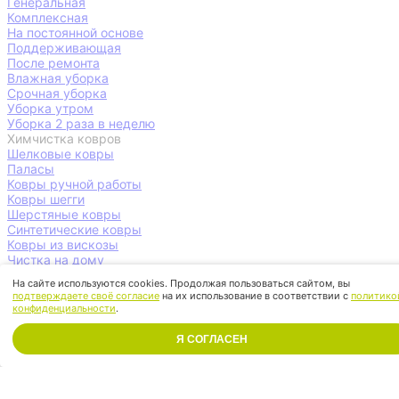
Генеральная
Комплексная
На постоянной основе
Поддерживающая
После ремонта
Влажная уборка
Срочная уборка
Уборка утром
Уборка 2 раза в неделю
Химчистка ковров
Шелковые ковры
Паласы
Ковры ручной работы
Ковры шегги
Шерстяные ковры
Синтетические ковры
Ковры из вискозы
Чистка на дому
Ковролин
На сайте используются cookies. Продолжая пользоваться сайтом, вы
Химчистка мебели
подтверждаете своё согласие
на их использование в соответствии с
политико
Чистка дивана
конфиденциальности
.
Чистка обивки
Чистка кожаной мебели
Я СОГЛАСЕН
Чистка кресла
Чистка матрасов
Чистка стульев
Чистка на дому