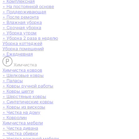
∘
Комплексная
∘
На постоянной основе
∘
Поддерживающая
∘
После ремонта
∘
Влажная уборка
∘
Срочная уборка
∘
Уборка утром
∘
Уборка 2 раза в неделю
Уборка коттеджей
Уборка помещений
∘
Ежедневная
Химчистка
Химчистка ковров
∘
Шелковые ковры
∘
Паласы
∘
Ковры ручной работы
∘
Ковры шегги
∘
Шерстяные ковры
∘
Синтетические ковры
∘
Ковры из вискозы
∘
Чистка на дому
∘
Ковролин
Химчистка мебели
∘
Чистка дивана
∘
Чистка обивки
∘
Чистка кожаной мебели