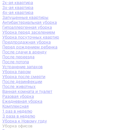
2х-ая квартира
3х-ая квартира
4х-ая квартира
Запущенные квартиры
Антибактериальная уборка
Гипоаллергенная уборка
Уборка перед заселением
Уборка посуточных квартир
Предпродажная уборка
Перед рождением ребенка
После сдачи в аренду
После переезда
После потопа
Устранение запахов
Уборка паром
Уборка после смерти
После дезинфекции
После животных
Ванная комната и туалет
Разовая уборка
Ежедневная уборка
Комплексная
1 раз в неделю
3 раза в неделю
Уборка к Новому году
Уборка офисов