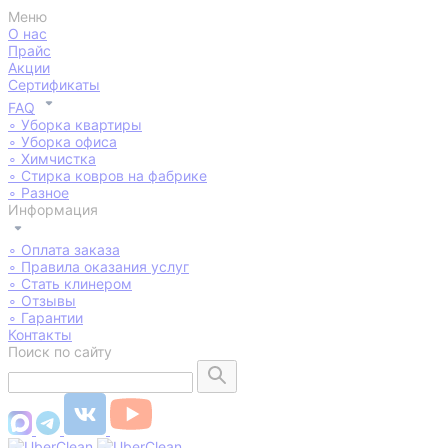
Меню
О нас
Прайс
Акции
Сертификаты
FAQ
∘
Уборка квартиры
∘
Уборка офиса
∘
Химчистка
∘
Стирка ковров на фабрике
∘
Разное
Информация
∘
Оплата заказа
∘
Правила оказания услуг
∘
Стать клинером
∘
Отзывы
∘
Гарантии
Контакты
Поиск по сайту