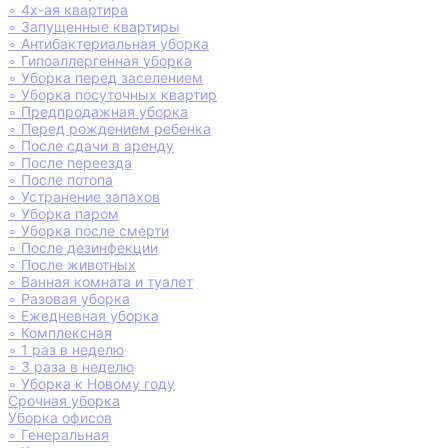
∘
4х-ая квартира
∘
Запущенные квартиры
∘
Антибактериальная уборка
∘
Гипоаллергенная уборка
∘
Уборка перед заселением
∘
Уборка посуточных квартир
∘
Предпродажная уборка
∘
Перед рождением ребенка
∘
После сдачи в аренду
∘
После переезда
∘
После потопа
∘
Устранение запахов
∘
Уборка паром
∘
Уборка после смерти
∘
После дезинфекции
∘
После животных
∘
Ванная комната и туалет
∘
Разовая уборка
∘
Ежедневная уборка
∘
Комплексная
∘
1 раз в неделю
∘
3 раза в неделю
∘
Уборка к Новому году
Срочная уборка
Уборка офисов
∘
Генеральная