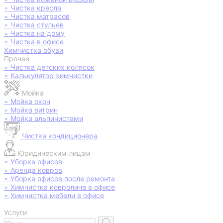
∘
Чистка кресла
∘
Чистка матрасов
∘
Чистка стульев
∘
Чистка на дому
∘
Чистка в офисе
Химчистка обуви
Прочее
∘
Чистка детских колясок
∘
Калькулятор химчистки
Мойка
∘
Мойка окон
∘
Мойка витрин
∘
Мойка альпинистами
Чистка кондиционера
Юридическим лицам
∘
Уборка офисов
∘
Аренда ковров
∘
Уборка офисов после ремонта
∘
Химчистка ковролина в офисе
∘
Химчистка мебели в офисе
Услуги